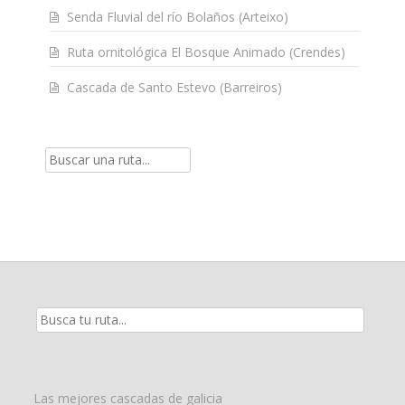
Senda Fluvial del río Bolaños (Arteixo)
Ruta ornitológica El Bosque Animado (Crendes)
Cascada de Santo Estevo (Barreiros)
Resultados
de
la
búsqueda
para:
Las mejores cascadas de galicia