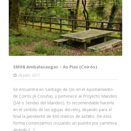
SM08 Ambalasaugas – As Pías (Coirós)
28 julio, 2017
Se encuentra en Santiago de Ois en el Ayuntamiento
de Coirós (A Coruña), y pertenece al Proyecto Mandeo
(SM o Sendas del Mandeo). Es recomendable hacerla
en el sentido de las agujas del reloj, dejando para el
final la pendiente de 600 metros de asfalto. De esta
forma comenzamos cruzando un puente por carretera
girando […]