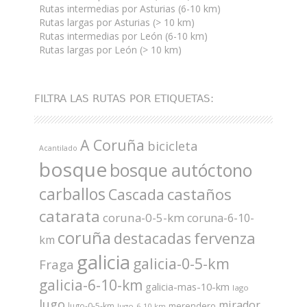
Rutas intermedias por Asturias (6-10 km)
Rutas largas por Asturias (> 10 km)
Rutas intermedias por León (6-10 km)
Rutas largas por León (> 10 km)
FILTRA LAS RUTAS POR ETIQUETAS:
A Coruña
bicicleta
Acantilado
bosque
bosque autóctono
carballos
castaños
Cascada
catarata
coruna-0-5-km
coruna-6-10-
coruña
fervenza
destacadas
km
galicia
galicia-0-5-km
Fraga
galicia-6-10-km
galicia-mas-10-km
lago
lugo
mirador
merendero
lugo-0-5-km
lugo-6-10-km