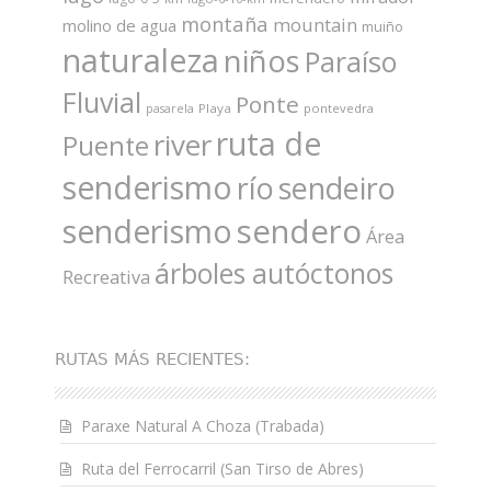
montaña
mountain
molino de agua
muiño
naturaleza
niños
Paraíso
Fluvial
Ponte
Playa
pontevedra
pasarela
ruta de
river
Puente
senderismo
río
sendeiro
sendero
senderismo
Área
árboles autóctonos
Recreativa
RUTAS MÁS RECIENTES:
Paraxe Natural A Choza (Trabada)
Ruta del Ferrocarril (San Tirso de Abres)