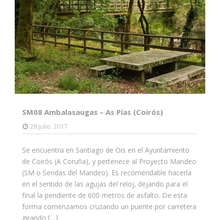
SM08 Ambalasaugas – As Pías (Coirós)
28 julio, 2017
Se encuentra en Santiago de Ois en el Ayuntamiento
de Coirós (A Coruña), y pertenece al Proyecto Mandeo
(SM o Sendas del Mandeo). Es recomendable hacerla
en el sentido de las agujas del reloj, dejando para el
final la pendiente de 600 metros de asfalto. De esta
forma comenzamos cruzando un puente por carretera
girando […]