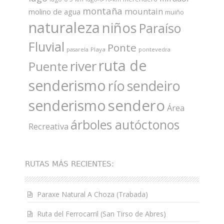
montaña
mountain
molino de agua
muiño
naturaleza
niños
Paraíso
Fluvial
Ponte
Playa
pontevedra
pasarela
ruta de
river
Puente
senderismo
río
sendeiro
sendero
senderismo
Área
árboles autóctonos
Recreativa
RUTAS MÁS RECIENTES:
Paraxe Natural A Choza (Trabada)
Ruta del Ferrocarril (San Tirso de Abres)