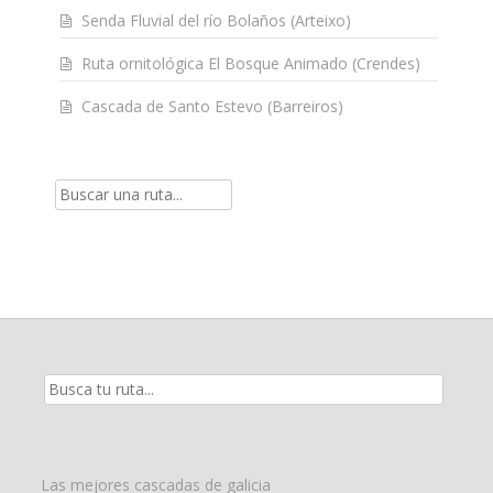
Senda Fluvial del río Bolaños (Arteixo)
Ruta ornitológica El Bosque Animado (Crendes)
Cascada de Santo Estevo (Barreiros)
Resultados
de
la
búsqueda
para:
Las mejores cascadas de galicia