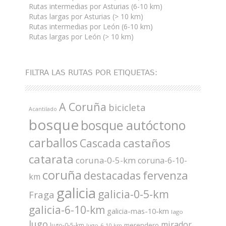
Rutas intermedias por Asturias (6-10 km)
Rutas largas por Asturias (> 10 km)
Rutas intermedias por León (6-10 km)
Rutas largas por León (> 10 km)
FILTRA LAS RUTAS POR ETIQUETAS:
A Coruña
bicicleta
Acantilado
bosque
bosque autóctono
carballos
castaños
Cascada
catarata
coruna-0-5-km
coruna-6-10-
coruña
fervenza
destacadas
km
galicia
galicia-0-5-km
Fraga
galicia-6-10-km
galicia-mas-10-km
lago
lugo
mirador
merendero
lugo-0-5-km
lugo-6-10-km