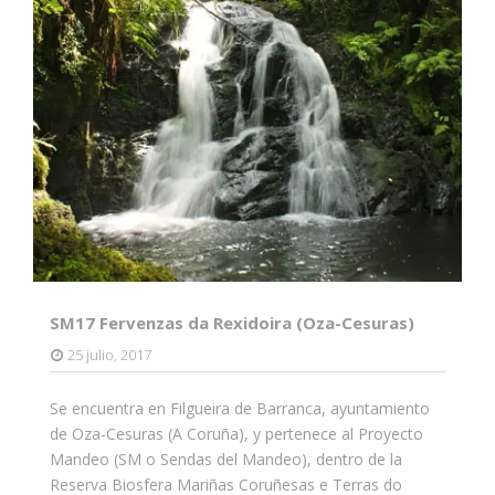
SM17 Fervenzas da Rexidoira (Oza-Cesuras)
25 julio, 2017
Se encuentra en Filgueira de Barranca, ayuntamiento
de Oza-Cesuras (A Coruña), y pertenece al Proyecto
Mandeo (SM o Sendas del Mandeo), dentro de la
Reserva Biosfera Mariñas Coruñesas e Terras do