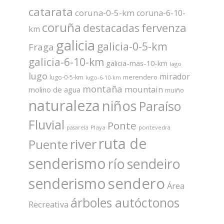
catarata
coruna-0-5-km
coruna-6-10-
coruña
fervenza
destacadas
km
galicia
galicia-0-5-km
Fraga
galicia-6-10-km
galicia-mas-10-km
lago
lugo
mirador
merendero
lugo-0-5-km
lugo-6-10-km
montaña
mountain
molino de agua
muiño
naturaleza
niños
Paraíso
Fluvial
Ponte
Playa
pontevedra
pasarela
ruta de
river
Puente
senderismo
río
sendeiro
sendero
senderismo
Área
árboles autóctonos
Recreativa