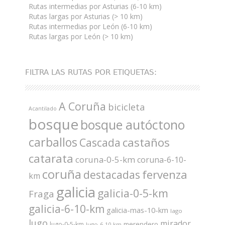
Rutas intermedias por Asturias (6-10 km)
Rutas largas por Asturias (> 10 km)
Rutas intermedias por León (6-10 km)
Rutas largas por León (> 10 km)
FILTRA LAS RUTAS POR ETIQUETAS:
A Coruña
bicicleta
Acantilado
bosque
bosque autóctono
carballos
castaños
Cascada
catarata
coruna-0-5-km
coruna-6-10-
coruña
fervenza
destacadas
km
galicia
galicia-0-5-km
Fraga
galicia-6-10-km
galicia-mas-10-km
lago
lugo
mirador
merendero
lugo-0-5-km
lugo-6-10-km