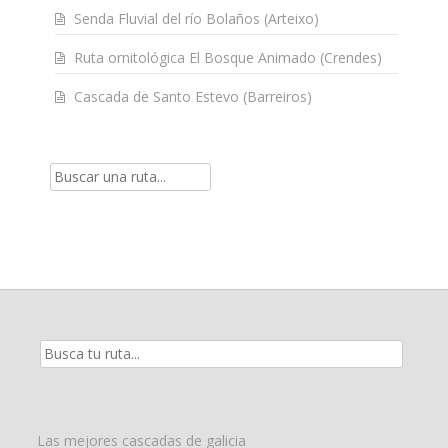
Senda Fluvial del río Bolaños (Arteixo)
Ruta ornitológica El Bosque Animado (Crendes)
Cascada de Santo Estevo (Barreiros)
Resultados
de
la
búsqueda
para:
Las mejores cascadas de galicia