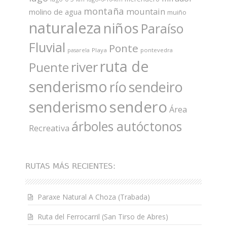
montaña
mountain
molino de agua
muiño
naturaleza
niños
Paraíso
Fluvial
Ponte
Playa
pontevedra
pasarela
ruta de
river
Puente
senderismo
río
sendeiro
sendero
senderismo
Área
árboles autóctonos
Recreativa
RUTAS MÁS RECIENTES:
Paraxe Natural A Choza (Trabada)
Ruta del Ferrocarril (San Tirso de Abres)