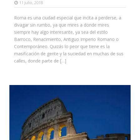
11 julio, 2018
Roma es una ciudad especial que incita a perderse, a
divagar sin rumbo, ya que mires a donde mires
siempre hay algo interesante, ya sea del estilo
Barroco, Renacimiento, Antiguo Imperio Romano o
Contemporáneo. Quizás lo peor que tiene es la
masificación de gente y la suciedad en muchas de sus
calles, donde parte de […]