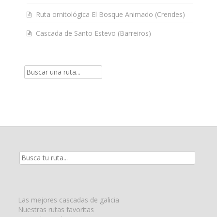
Ruta ornitológica El Bosque Animado (Crendes)
Cascada de Santo Estevo (Barreiros)
Resultados
de
la
búsqueda
para:
Las mejores cascadas de galicia
Nuestras rutas favoritas