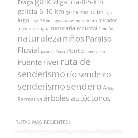
galicia
galicia-0-5-km
Fraga
galicia-6-10-km
galicia-mas-10-km
lago
lugo
mirador
merendero
lugo-0-5-km
lugo-6-10-km
montaña
mountain
molino de agua
muiño
naturaleza
niños
Paraíso
Fluvial
Ponte
Playa
pontevedra
pasarela
ruta de
river
Puente
senderismo
río
sendeiro
sendero
senderismo
Área
árboles autóctonos
Recreativa
RUTAS MÁS RECIENTES: