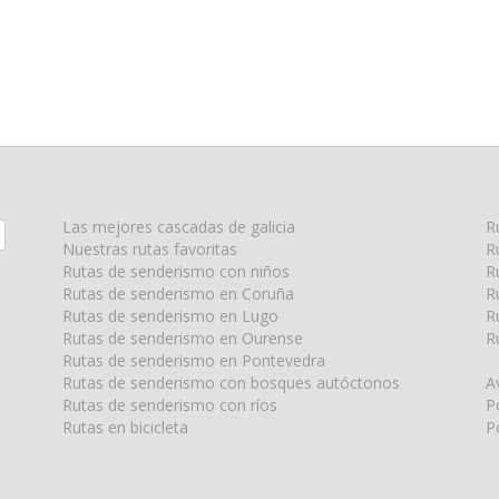
Las mejores cascadas de galicia
R
Nuestras rutas favoritas
R
Rutas de senderismo con niños
R
Rutas de senderismo en Coruña
R
Rutas de senderismo en Lugo
R
Rutas de senderismo en Ourense
R
Rutas de senderismo en Pontevedra
Rutas de senderismo con bosques autóctonos
A
Rutas de senderismo con ríos
P
Rutas en bicicleta
P