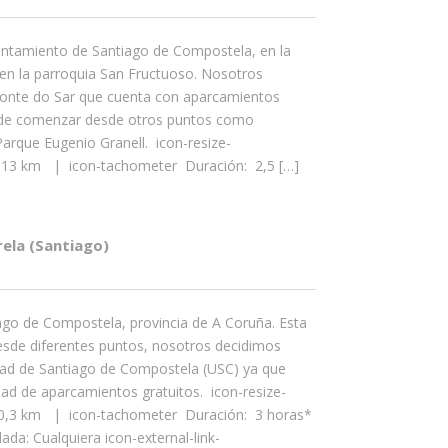
untamiento de Santiago de Compostela, en la
 en la parroquia San Fructuoso. Nosotros
onte do Sar que cuenta con aparcamientos
uede comenzar desde otros puntos como
Parque Eugenio Granell. icon-resize-
 6,13 km | icon-tachometer Duración: 2,5 […]
rela (Santiago)
ago de Compostela, provincia de A Coruña. Esta
desde diferentes puntos, nosotros decidimos
sidad de Santiago de Compostela (USC) ya que
ad de aparcamientos gratuitos. icon-resize-
 10,3 km | icon-tachometer Duración: 3 horas*
a: Cualquiera icon-external-link-