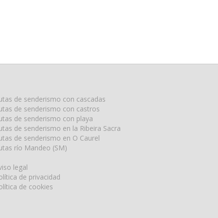
utas de senderismo con cascadas
utas de senderismo con castros
utas de senderismo con playa
utas de senderismo en la Ribeira Sacra
utas de senderismo en O Caurel
utas río Mandeo (SM)
viso legal
olítica de privacidad
olítica de cookies