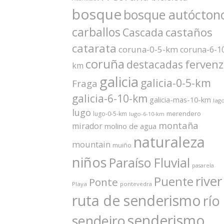
bosque
bosque autócton
carballos
castaños
Cascada
catarata
coruna-0-5-km
coruna-6-1
coruña
ferven
destacadas
km
galicia
galicia-0-5-km
Fraga
galicia-6-10-km
galicia-mas-10-km
lag
lugo
merendero
lugo-0-5-km
lugo-6-10-km
montaña
mirador
molino de agua
naturaleza
mountain
muiño
niños
Paraíso Fluvial
pasarela
river
Puente
Ponte
Playa
pontevedra
ruta de senderismo
río
senderismo
sendeiro