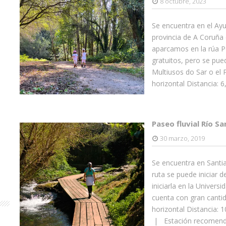
8 octubre, 2023
Se encuentra en el Ay
provincia de A Coruña
aparcamos en la rúa P
gratuitos, pero se p
Multiusos do Sar o el 
horizontal Distancia:
Paseo fluvial Río Sa
30 marzo, 2019
Se encuentra en Santi
ruta se puede iniciar 
iniciarla en la Univer
cuenta con gran cantid
horizontal Distancia:
| Estación recomendad