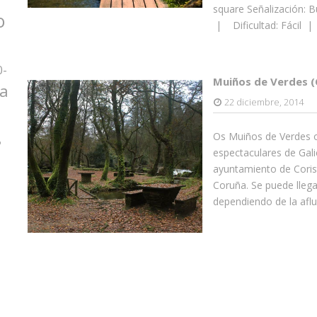
square Señalización: B
o
| Dificultad: Fácil | 
0-
Muiños de Verdes (
za
22 diciembre, 2014
Os Muiños de Verdes o
o
espectaculares de Gali
ayuntamiento de Corist
Coruña. Se puede llega
dependiendo de la aflu