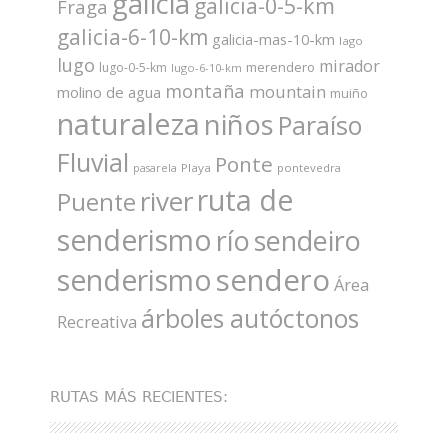
galicia
galicia-0-5-km
Fraga
galicia-6-10-km
galicia-mas-10-km
lago
lugo
mirador
merendero
lugo-0-5-km
lugo-6-10-km
montaña
mountain
molino de agua
muiño
naturaleza
niños
Paraíso
Fluvial
Ponte
Playa
pontevedra
pasarela
ruta de
river
Puente
senderismo
río
sendeiro
sendero
senderismo
Área
árboles autóctonos
Recreativa
RUTAS MÁS RECIENTES: