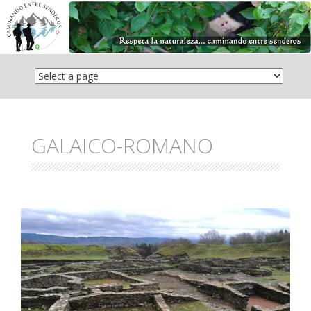
Saltar
el
contenido
GALAICO-ROMANO