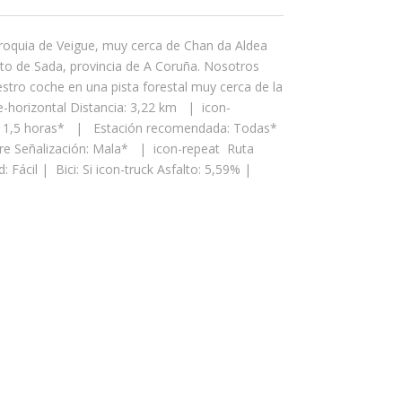
rroquia de Veigue, muy cerca de Chan da Aldea
to de Sada, provincia de A Coruña. Nosotros
tro coche en una pista forestal muy cerca de la
ze-horizontal Distancia: 3,22 km | icon-
 1,5 horas* | Estación recomendada: Todas*
uare Señalización: Mala* | icon-repeat Ruta
d: Fácil | Bici: Si icon-truck Asfalto: 5,59% |