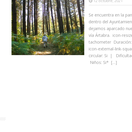
12 octubre, 2021
Se encuentra en la pa
dentro del Ayuntamien
dejamos aparcado nues
vía Ártabra. icon-resi
tachometer Duración:
icon-external-link-sq
circular: Si | Dificulta
Niños: Si* […]