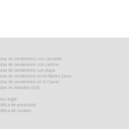
utas de senderismo con cascadas
utas de senderismo con castros
utas de senderismo con playa
utas de senderismo en la Ribeira Sacra
utas de senderismo en O Caurel
utas río Mandeo (SM)
viso legal
olítica de privacidad
olítica de cookies