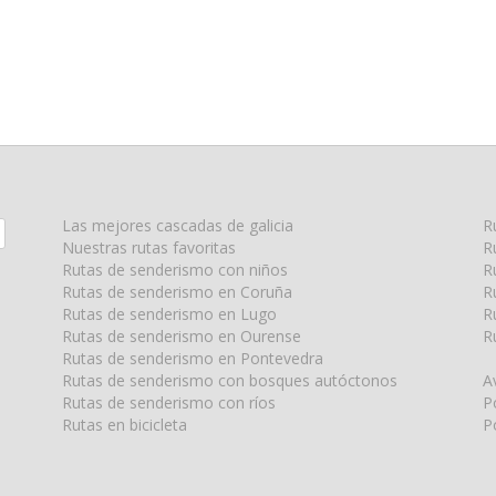
Las mejores cascadas de galicia
R
Nuestras rutas favoritas
R
Rutas de senderismo con niños
R
Rutas de senderismo en Coruña
R
Rutas de senderismo en Lugo
R
Rutas de senderismo en Ourense
R
Rutas de senderismo en Pontevedra
Rutas de senderismo con bosques autóctonos
A
Rutas de senderismo con ríos
P
Rutas en bicicleta
P