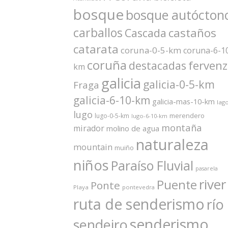
bosque
bosque autócton
carballos
castaños
Cascada
catarata
coruna-0-5-km
coruna-6-1
coruña
ferven
destacadas
km
galicia
galicia-0-5-km
Fraga
galicia-6-10-km
galicia-mas-10-km
lag
lugo
merendero
lugo-0-5-km
lugo-6-10-km
montaña
mirador
molino de agua
naturaleza
mountain
muiño
niños
Paraíso Fluvial
pasarela
river
Puente
Ponte
Playa
pontevedra
ruta de senderismo
río
senderismo
sendeiro