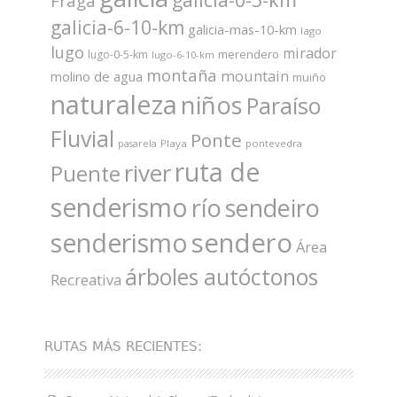
Fraga
galicia-6-10-km
galicia-mas-10-km
lago
lugo
mirador
merendero
lugo-0-5-km
lugo-6-10-km
montaña
mountain
molino de agua
muiño
naturaleza
niños
Paraíso
Fluvial
Ponte
Playa
pontevedra
pasarela
ruta de
river
Puente
senderismo
río
sendeiro
sendero
senderismo
Área
árboles autóctonos
Recreativa
RUTAS MÁS RECIENTES: