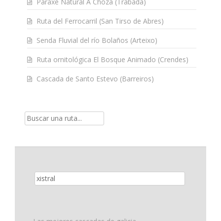
Paraxe Natural A Choza (Trabada)
Ruta del Ferrocarril (San Tirso de Abres)
Senda Fluvial del río Bolaños (Arteixo)
Ruta ornitológica El Bosque Animado (Crendes)
Cascada de Santo Estevo (Barreiros)
Resultados
de
la
búsqueda
para: