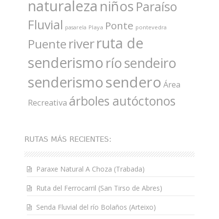
naturaleza
niños
Paraíso
Fluvial
Ponte
Playa
pontevedra
pasarela
ruta de
river
Puente
senderismo
río
sendeiro
sendero
senderismo
Área
árboles autóctonos
Recreativa
RUTAS MÁS RECIENTES:
Paraxe Natural A Choza (Trabada)
Ruta del Ferrocarril (San Tirso de Abres)
Senda Fluvial del río Bolaños (Arteixo)