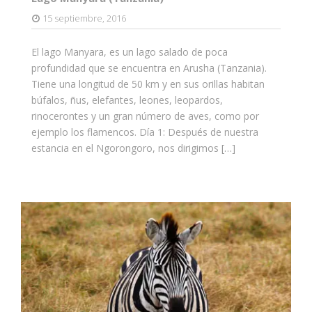
15 septiembre, 2016
El lago Manyara, es un lago salado de poca
profundidad que se encuentra en Arusha (Tanzania).
Tiene una longitud de 50 km y en sus orillas habitan
búfalos, ñus, elefantes, leones, leopardos,
rinocerontes y un gran número de aves, como por
ejemplo los flamencos. Día 1: Después de nuestra
estancia en el Ngorongoro, nos dirigimos […]