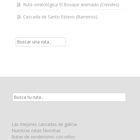
Ruta ornitológica El Bosque Animado (Crendes)
Cascada de Santo Estevo (Barreiros)
Resultados
de
la
búsqueda
para:
Las mejores cascadas de galicia
Nuestras rutas favoritas
Rutas de senderismo con niños