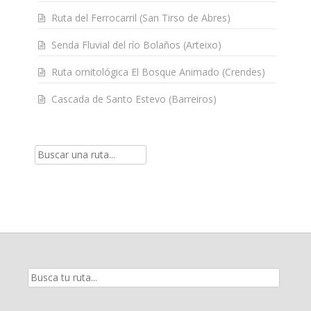
Ruta del Ferrocarril (San Tirso de Abres)
Senda Fluvial del río Bolaños (Arteixo)
Ruta ornitológica El Bosque Animado (Crendes)
Cascada de Santo Estevo (Barreiros)
Resultados
de
la