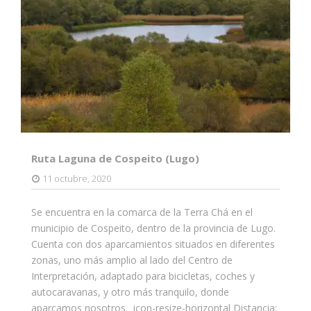
Ruta Laguna de Cospeito (Lugo)
11 octubre, 2020
Se encuentra en la comarca de la Terra Chá en el
municipio de Cospeito, dentro de la provincia de Lugo.
Cuenta con dos aparcamientos situados en diferentes
zonas, uno más amplio al lado del Centro de
Interpretación, adaptado para bicicletas, coches y
autocaravanas, y otro más tranquilo, donde
aparcamos nosotros. icon-resize-horizontal Distancia: