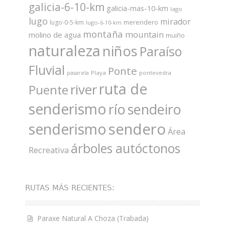
galicia-6-10-km
galicia-mas-10-km
lago
lugo
mirador
merendero
lugo-0-5-km
lugo-6-10-km
montaña
mountain
molino de agua
muiño
naturaleza
niños
Paraíso
Fluvial
Ponte
Playa
pontevedra
pasarela
ruta de
river
Puente
senderismo
río
sendeiro
sendero
senderismo
Área
árboles autóctonos
Recreativa
RUTAS MÁS RECIENTES:
Paraxe Natural A Choza (Trabada)