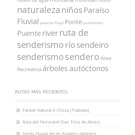
molino de agua
muiño
naturaleza
niños
Paraíso
Fluvial
Ponte
Playa
pontevedra
pasarela
ruta de
river
Puente
senderismo
río
sendeiro
sendero
senderismo
Área
árboles autóctonos
Recreativa
RUTAS MÁS RECIENTES:
Paraxe Natural A Choza (Trabada)
Ruta del Ferrocarril (San Tirso de Abres)
Senda Fluvial del río Bolaños (Arteixo)