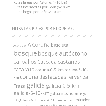
Rutas largas por Asturias (> 10 km)
Rutas intermedias por León (6-10 km)
Rutas largas por León (> 10 km)
FILTRA LAS RUTAS POR ETIQUETAS:
A Coruña
bicicleta
Acantilado
bosque
bosque autóctono
carballos
castaños
Cascada
catarata
coruna-0-5-km
coruna-6-10-
coruña
fervenza
destacadas
km
galicia
galicia-0-5-km
Fraga
galicia-6-10-km
galicia-mas-10-km
lago
lugo
mirador
merendero
lugo-0-5-km
lugo-6-10-km
montaña
mountain