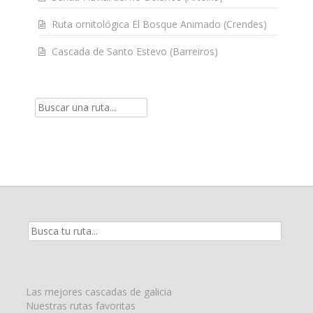
Ruta ornitológica El Bosque Animado (Crendes)
Cascada de Santo Estevo (Barreiros)
Resultados
de
la
búsqueda
para:
Las mejores cascadas de galicia
Nuestras rutas favoritas