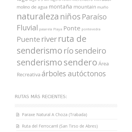
montaña
mountain
molino de agua
muiño
naturaleza
niños
Paraíso
Fluvial
Ponte
Playa
pontevedra
pasarela
ruta de
river
Puente
senderismo
río
sendeiro
sendero
senderismo
Área
árboles autóctonos
Recreativa
RUTAS MÁS RECIENTES:
Paraxe Natural A Choza (Trabada)
Ruta del Ferrocarril (San Tirso de Abres)