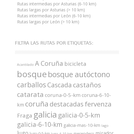
Rutas intermedias por Asturias (6-10 km)
Rutas largas por Asturias (> 10 km)
Rutas intermedias por León (6-10 km)
Rutas largas por León (> 10 km)
FILTRA LAS RUTAS POR ETIQUETAS:
A Coruña
bicicleta
Acantilado
bosque
bosque autóctono
carballos
castaños
Cascada
catarata
coruna-0-5-km
coruna-6-10-
coruña
fervenza
destacadas
km
galicia
galicia-0-5-km
Fraga
galicia-6-10-km
galicia-mas-10-km
lago
lugo
mirador
merendero
lugo-0-5-km
lugo-6-10-km