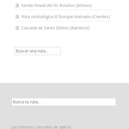
Senda Fluvial del río Bolaños (Arteixo)
Ruta ornitológica El Bosque Animado (Crendes)
Cascada de Santo Estevo (Barreiros)
Resultados
de
la
búsqueda
para:
Las mejores cascadas de galicia