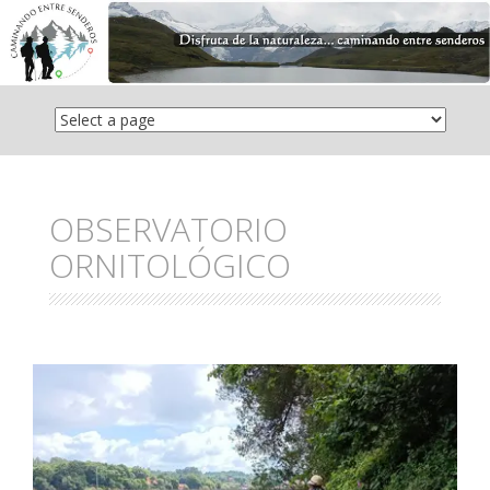
Saltar
el
contenido
OBSERVATORIO
ORNITOLÓGICO