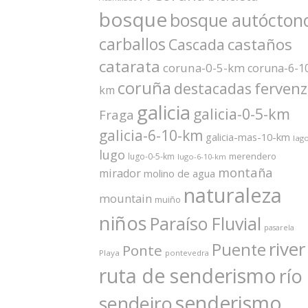
bosque
bosque autócton
carballos
castaños
Cascada
catarata
coruna-0-5-km
coruna-6-1
coruña
ferven
destacadas
km
galicia
galicia-0-5-km
Fraga
galicia-6-10-km
galicia-mas-10-km
lag
lugo
merendero
lugo-0-5-km
lugo-6-10-km
montaña
mirador
molino de agua
naturaleza
mountain
muiño
niños
Paraíso Fluvial
pasarela
river
Puente
Ponte
Playa
pontevedra
ruta de senderismo
río
senderismo
sendeiro