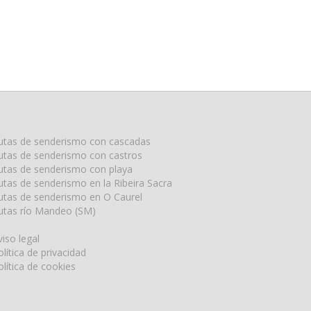
utas de senderismo con cascadas
utas de senderismo con castros
utas de senderismo con playa
utas de senderismo en la Ribeira Sacra
utas de senderismo en O Caurel
utas río Mandeo (SM)
viso legal
olítica de privacidad
olítica de cookies