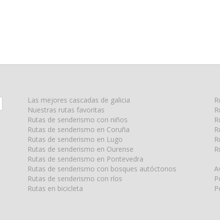
Las mejores cascadas de galicia
R
Nuestras rutas favoritas
R
Rutas de senderismo con niños
R
Rutas de senderismo en Coruña
R
Rutas de senderismo en Lugo
R
Rutas de senderismo en Ourense
R
Rutas de senderismo en Pontevedra
Rutas de senderismo con bosques autóctonos
A
Rutas de senderismo con ríos
P
Rutas en bicicleta
P