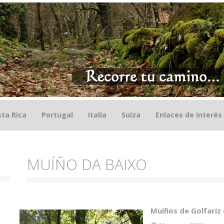
ta Rica
Portugal
Italia
Suiza
Enlaces de interés
MUÍÑO DA BAIXO
Muíños de Golfariz