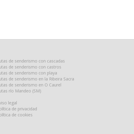
utas de senderismo con cascadas
utas de senderismo con castros
utas de senderismo con playa
utas de senderismo en la Ribeira Sacra
utas de senderismo en O Caurel
utas río Mandeo (SM)
viso legal
olítica de privacidad
olítica de cookies