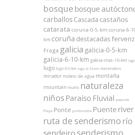
bosque
bosque autócton
carballos
castaños
Cascada
catarata
coruna-0-5-km
coruna-6-1
coruña
ferven
destacadas
km
galicia
galicia-0-5-km
Fraga
galicia-6-10-km
galicia-mas-10-km
lag
lugo
merendero
lugo-0-5-km
lugo-6-10-km
montaña
mirador
molino de agua
naturaleza
mountain
muiño
niños
Paraíso Fluvial
pasarela
river
Puente
Ponte
Playa
pontevedra
ruta de senderismo
río
senderismo
sendeiro