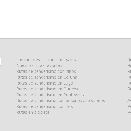
Las mejores cascadas de galicia
R
Nuestras rutas favoritas
R
Rutas de senderismo con niños
R
Rutas de senderismo en Coruña
R
Rutas de senderismo en Lugo
R
Rutas de senderismo en Ourense
R
Rutas de senderismo en Pontevedra
Rutas de senderismo con bosques autóctonos
A
Rutas de senderismo con ríos
P
Rutas en bicicleta
P