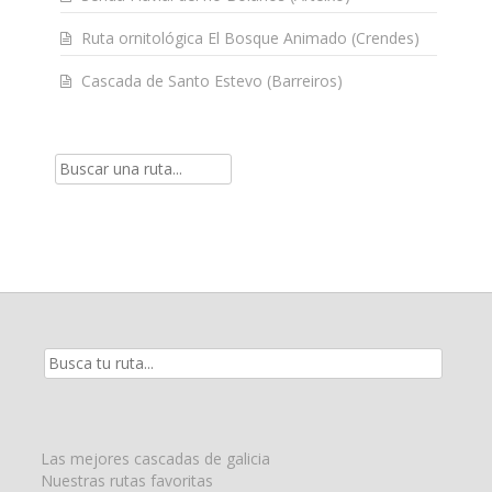
Ruta ornitológica El Bosque Animado (Crendes)
Cascada de Santo Estevo (Barreiros)
Resultados
de
la
búsqueda
para:
Las mejores cascadas de galicia
Nuestras rutas favoritas