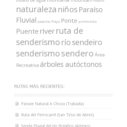
molino de agua
muiño
naturaleza
niños
Paraíso
Fluvial
Ponte
Playa
pontevedra
pasarela
ruta de
river
Puente
senderismo
río
sendeiro
sendero
senderismo
Área
árboles autóctonos
Recreativa
RUTAS MÁS RECIENTES:
Paraxe Natural A Choza (Trabada)
Ruta del Ferrocarril (San Tirso de Abres)
Senda Fluvial del río Bolaños (Arteixo)