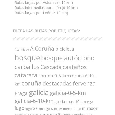
Rutas largas por Asturias (> 10 km)
Rutas intermedias por León (6-10 km)
Rutas largas por León (> 10 km)
FILTRA LAS RUTAS POR ETIQUETAS:
A Coruña
bicicleta
Acantilado
bosque
bosque autóctono
carballos
castaños
Cascada
catarata
coruna-0-5-km
coruna-6-10-
coruña
fervenza
destacadas
km
galicia
galicia-0-5-km
Fraga
galicia-6-10-km
galicia-mas-10-km
lago
lugo
mirador
merendero
lugo-0-5-km
lugo-6-10-km
montaña
mountain