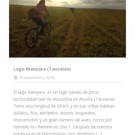
Lago Manyara (Tanzania)
15 septiembre, 2016
El lago Manyara, es un lago salado de poca
profundidad que se encuentra en Arusha (Tanzania).
Tiene una longitud de 50 km y en sus orillas habitan
búfalos, ñus, elefantes, leones, leopardos,
rinocerontes y un gran número de aves, como por
ejemplo los flamencos. Día 1: Después de nuestra
estancia en el Ngorongoro, nos dirigimos […]