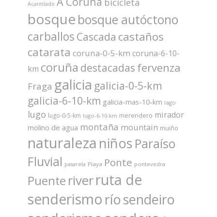
A Coruña
bicicleta
Acantilado
bosque
bosque autóctono
carballos
castaños
Cascada
catarata
coruna-0-5-km
coruna-6-10-
coruña
fervenza
destacadas
km
galicia
galicia-0-5-km
Fraga
galicia-6-10-km
galicia-mas-10-km
lago
lugo
mirador
merendero
lugo-0-5-km
lugo-6-10-km
montaña
mountain
molino de agua
muiño
naturaleza
niños
Paraíso
Fluvial
Ponte
Playa
pontevedra
pasarela
ruta de
river
Puente
senderismo
río
sendeiro