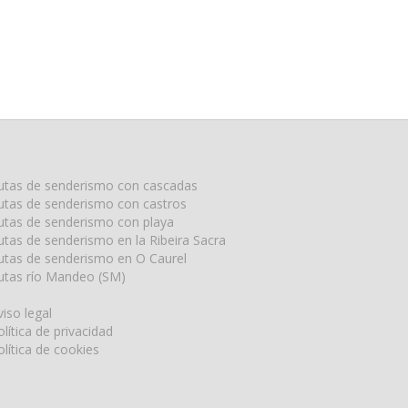
utas de senderismo con cascadas
utas de senderismo con castros
utas de senderismo con playa
utas de senderismo en la Ribeira Sacra
utas de senderismo en O Caurel
utas río Mandeo (SM)
viso legal
olítica de privacidad
olítica de cookies