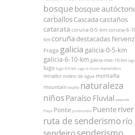
bosque
bosque autócton
carballos
castaños
Cascada
catarata
coruna-0-5-km
coruna-6-1
coruña
ferven
destacadas
km
galicia
galicia-0-5-km
Fraga
galicia-6-10-km
galicia-mas-10-km
lag
lugo
merendero
lugo-0-5-km
lugo-6-10-km
montaña
mirador
molino de agua
naturaleza
mountain
muiño
niños
Paraíso Fluvial
pasarela
river
Puente
Ponte
Playa
pontevedra
ruta de senderismo
río
senderismo
sendeiro