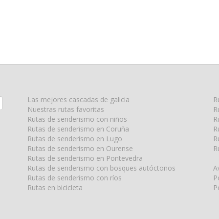
Las mejores cascadas de galicia
R
Nuestras rutas favoritas
R
Rutas de senderismo con niños
R
Rutas de senderismo en Coruña
R
Rutas de senderismo en Lugo
R
Rutas de senderismo en Ourense
R
Rutas de senderismo en Pontevedra
Rutas de senderismo con bosques autóctonos
A
Rutas de senderismo con ríos
P
Rutas en bicicleta
P