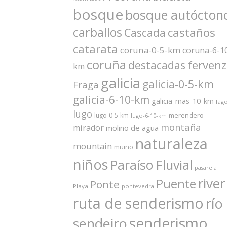
bosque
bosque autócton
carballos
castaños
Cascada
catarata
coruna-0-5-km
coruna-6-1
coruña
ferven
destacadas
km
galicia
galicia-0-5-km
Fraga
galicia-6-10-km
galicia-mas-10-km
lag
lugo
merendero
lugo-0-5-km
lugo-6-10-km
montaña
mirador
molino de agua
naturaleza
mountain
muiño
niños
Paraíso Fluvial
pasarela
river
Puente
Ponte
Playa
pontevedra
ruta de senderismo
río
senderismo
sendeiro