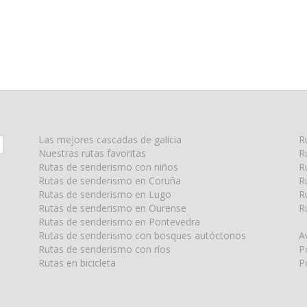
Las mejores cascadas de galicia
R
Nuestras rutas favoritas
R
Rutas de senderismo con niños
R
Rutas de senderismo en Coruña
R
Rutas de senderismo en Lugo
R
Rutas de senderismo en Ourense
R
Rutas de senderismo en Pontevedra
Rutas de senderismo con bosques autóctonos
A
Rutas de senderismo con ríos
P
Rutas en bicicleta
P