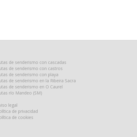
utas de senderismo con cascadas
utas de senderismo con castros
utas de senderismo con playa
utas de senderismo en la Ribeira Sacra
utas de senderismo en O Caurel
utas río Mandeo (SM)
viso legal
olítica de privacidad
olítica de cookies