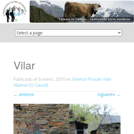
Saltar
el
contenido
Vilar
Publicado el
6 enero, 2016
en
Vilamor-Froxán-Vilar-
Vilamor (O Caurel)
←
Anterior
Siguiente
→