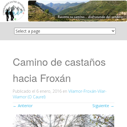
Saltar
el
contenido
Camino de castaños
hacia Froxán
Publicado el
6 enero, 2016
en
Vilamor-Froxán-Vilar-
Vilamor (O Caurel)
←
Anterior
Siguiente
→