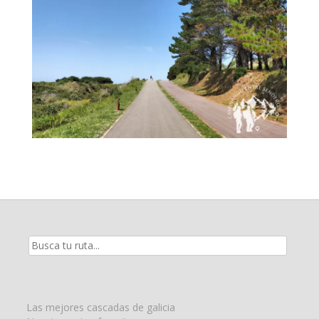
Resultados
de
la
búsqueda
para:
Las mejores cascadas de galicia