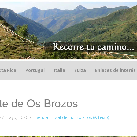
ta Rica
Portugal
Italia
Suiza
Enlaces de interés
te de Os Brozos
27 mayo, 2026
en
Senda Fluvial del río Bolaños (Arteixo)