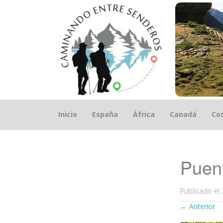
Saltar
Inicio
España
África
Canadá
Cos
el
contenido
Puen
Publicado el
←
Anterior