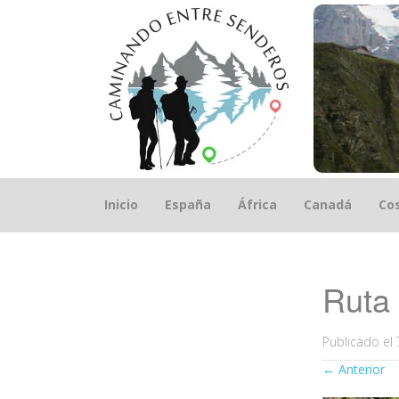
Saltar
Inicio
España
África
Canadá
Cos
el
contenido
Ruta 
Publicado el
←
Anterior