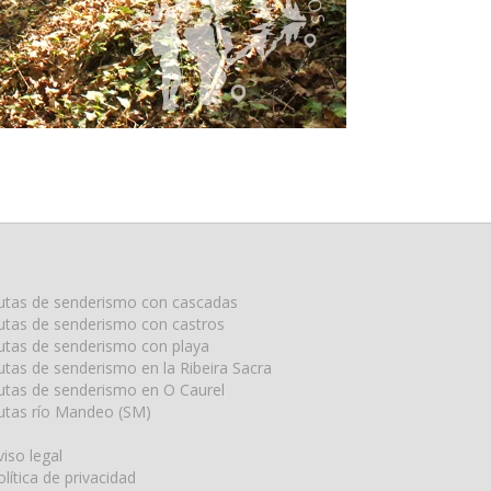
utas de senderismo con cascadas
utas de senderismo con castros
utas de senderismo con playa
utas de senderismo en la Ribeira Sacra
utas de senderismo en O Caurel
utas río Mandeo (SM)
viso legal
olítica de privacidad