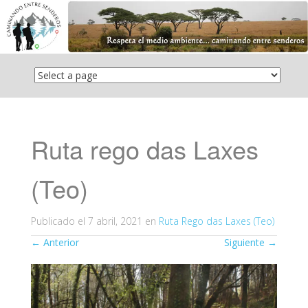
Saltar
el
contenido
Ruta rego das Laxes
(Teo)
Publicado el
7 abril, 2021
en
Ruta Rego das Laxes (Teo)
←
Anterior
Siguiente
→