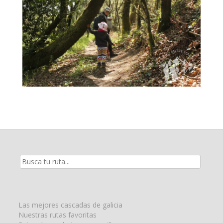
Resultados
de
la
búsqueda
para:
Las mejores cascadas de galicia
Nuestras rutas favoritas