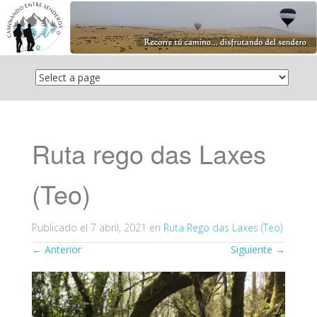
Saltar
el
contenido
Ruta rego das Laxes
(Teo)
Publicado el
7 abril, 2021
en
Ruta Rego das Laxes (Teo)
←
Anterior
Siguiente
→