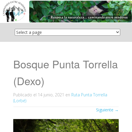
Saltar
el
contenido
Bosque Punta Torrella
(Dexo)
Publicado el
14 junio, 2021
en
Ruta Punta Torrella
(Lorbé)
Siguiente
→