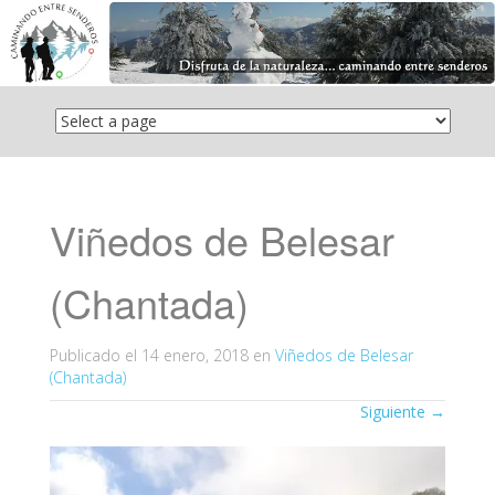
Saltar
el
contenido
Viñedos de Belesar
(Chantada)
Publicado el
14 enero, 2018
en
Viñedos de Belesar
(Chantada)
Siguiente
→