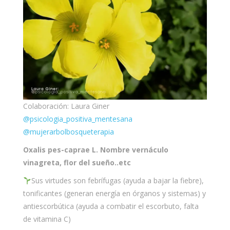
Colaboración: Laura Giner
@psicologia_positiva_mentesana
@mujerarbolbosqueterapia
Oxalis pes-caprae L. Nombre vernáculo
vinagreta, flor del sueño..etc
Sus virtudes son febrífugas (ayuda a bajar la fiebre),
tonificantes (generan energía en órganos y sistemas) y
antiescorbútica (ayuda a combatir el escorbuto, falta
de vitamina C)