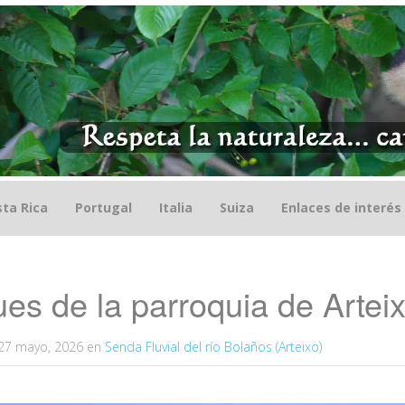
ta Rica
Portugal
Italia
Suiza
Enlaces de interés
es de la parroquia de Artei
27 mayo, 2026
en
Senda Fluvial del río Bolaños (Arteixo)