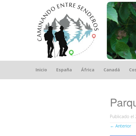
Saltar
Inicio
España
África
Canadá
Cos
el
contenido
Parqu
Publicado el
←
Anterior