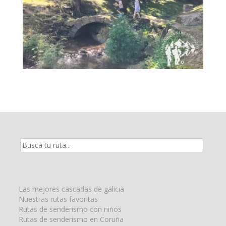
Resultados
de
la
búsqueda
para:
Las mejores cascadas de galicia
Nuestras rutas favoritas
Rutas de senderismo con niños
Rutas de senderismo en Coruña