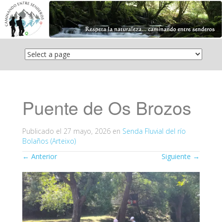
Saltar
el
contenido
Puente de Os Brozos
Publicado el
27 mayo, 2026
en
Senda Fluvial del río
Bolaños (Arteixo)
←
Anterior
Siguiente
→