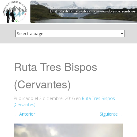
Saltar
el
contenido
Ruta Tres Bispos
(Cervantes)
Publicado el
2 diciembre, 2016
en
Ruta Tres Bispos
(Cervantes)
←
Anterior
Siguiente
→