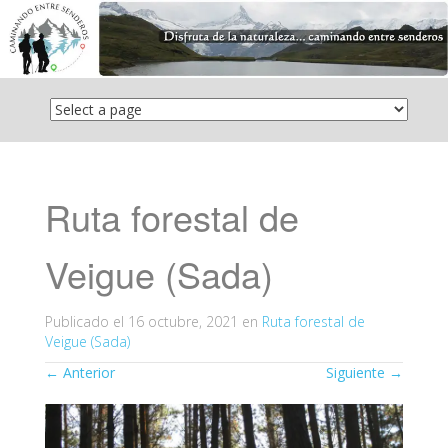
Saltar
el
contenido
Ruta forestal de
Veigue (Sada)
Publicado el
16 octubre, 2021
en
Ruta forestal de
Veigue (Sada)
←
Anterior
Siguiente
→