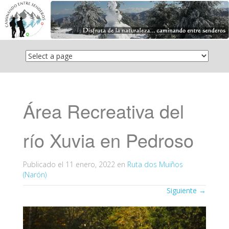
Saltar
el
contenido
Área Recreativa del
río Xuvia en Pedroso
Publicado el
11 enero, 2022
en
Ruta dos Muiños
(Narón)
Siguiente
→