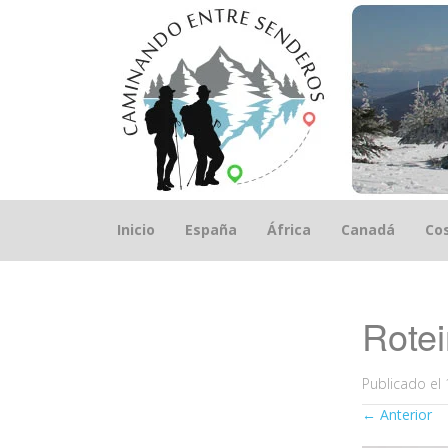
Saltar
Inicio
España
África
Canadá
Cos
el
contenido
Rotei
Publicado el
←
Anterior