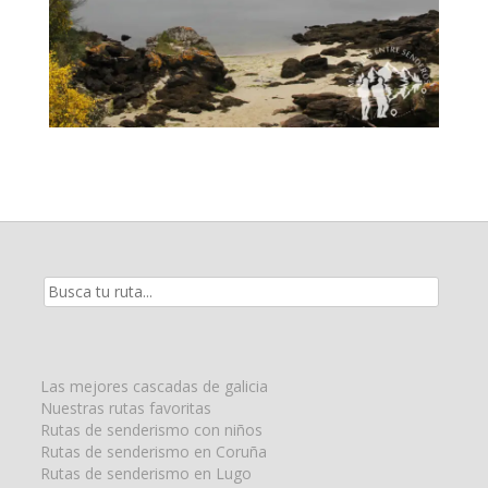
Resultados
de
la
búsqueda
para:
Las mejores cascadas de galicia
Nuestras rutas favoritas
Rutas de senderismo con niños
Rutas de senderismo en Coruña
Rutas de senderismo en Lugo