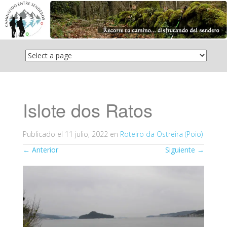
Saltar
el
contenido
Islote dos Ratos
Publicado el
11 julio, 2022
en
Roteiro da Ostreira (Poio)
←
Anterior
Siguiente
→