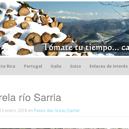
ta Rica
Portugal
Italia
Suiza
Enlaces de interés
ela río Sarria
13 enero, 2018
en
Paseo das Aceas (Sarria)