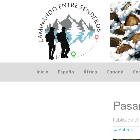
Saltar
Inicio
España
África
Canadá
Cos
el
contenido
Pasar
Publicado el
←
Anterior