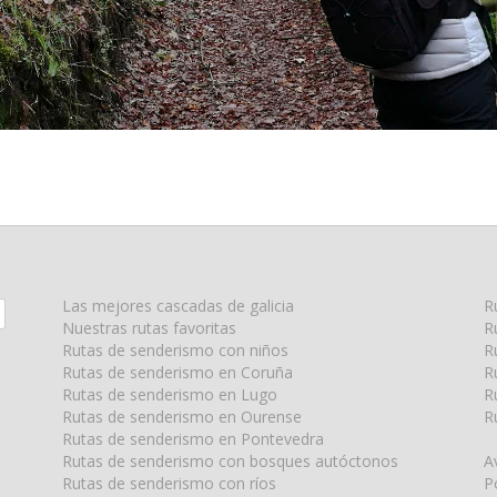
Las mejores cascadas de galicia
R
Nuestras rutas favoritas
R
Rutas de senderismo con niños
R
Rutas de senderismo en Coruña
R
Rutas de senderismo en Lugo
R
Rutas de senderismo en Ourense
R
Rutas de senderismo en Pontevedra
Rutas de senderismo con bosques autóctonos
A
Rutas de senderismo con ríos
P