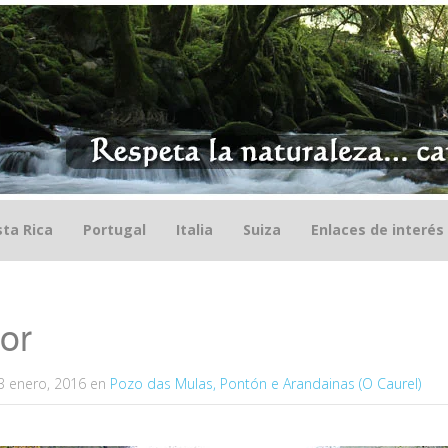
ta Rica
Portugal
Italia
Suiza
Enlaces de interés
or
3 enero, 2016
en
Pozo das Mulas, Pontón e Arandainas (O Caurel)