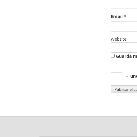
Email
*
Website
Guarda mi
−
un