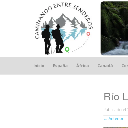
Saltar
Inicio
España
África
Canadá
Cos
el
contenido
Río L
Publicado el
←
Anterior