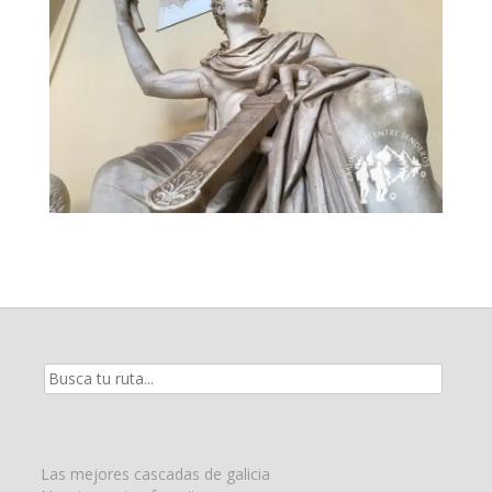
Resultados
de
la
búsqueda
para:
Las mejores cascadas de galicia