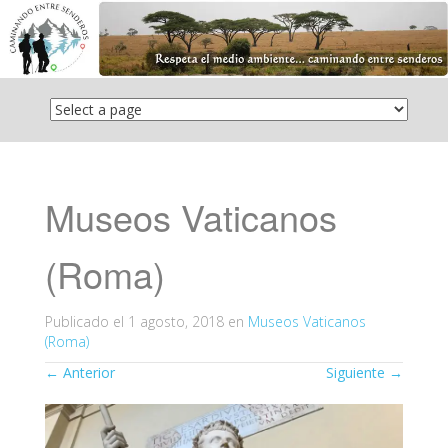
Saltar
el
contenido
Museos Vaticanos
(Roma)
Publicado el
1 agosto, 2018
en
Museos Vaticanos
(Roma)
←
Anterior
Siguiente
→