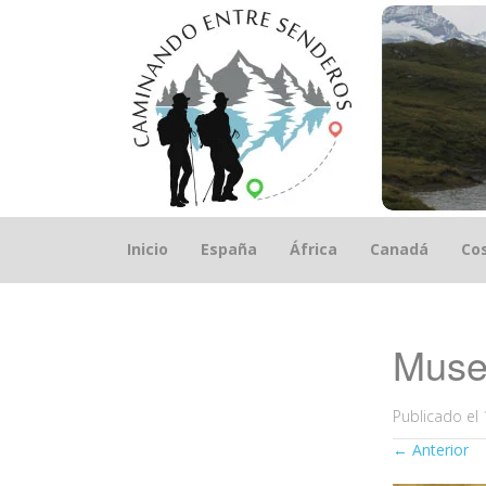
Saltar
Inicio
España
África
Canadá
Cos
el
contenido
Muse
Publicado el
←
Anterior