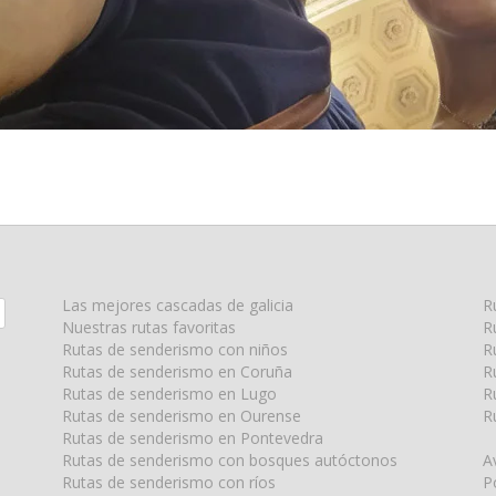
Las mejores cascadas de galicia
R
Nuestras rutas favoritas
R
Rutas de senderismo con niños
R
Rutas de senderismo en Coruña
R
Rutas de senderismo en Lugo
R
Rutas de senderismo en Ourense
R
Rutas de senderismo en Pontevedra
Rutas de senderismo con bosques autóctonos
A
Rutas de senderismo con ríos
P