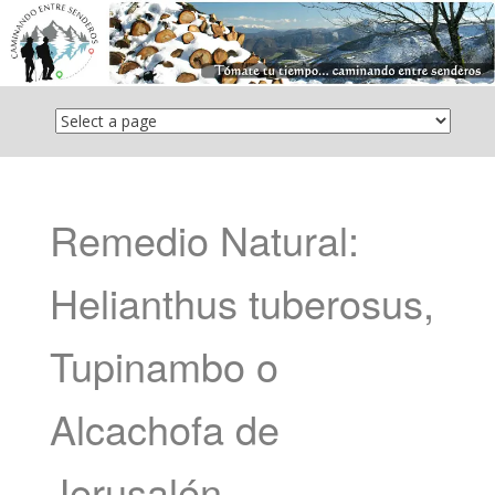
Saltar
el
contenido
Remedio Natural:
Helianthus tuberosus,
Tupinambo o
Alcachofa de
Jerusalén