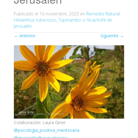
Publicado el
16 noviembre, 2020
en
Remedio Natural:
Helianthus tuberosus, Tupinambo o Alcachofa de
Jerusalén
←
Anterior
Siguiente
→
Colaboración: Laura Giner
@psicologia_positiva_mentesana
@mujerarbolbosqueterapia