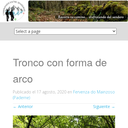
Saltar
el
contenido
Tronco con forma de
arco
Publicado el
17 agosto, 2020
en
Fervenza do Mainzoso
(Paderne)
←
Anterior
Siguiente
→