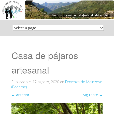
Saltar
el
contenido
Casa de pájaros
artesanal
Publicado el
17 agosto, 2020
en
Fervenza do Mainzoso
(Paderne)
←
Anterior
Siguiente
→