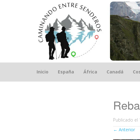
Saltar
Inicio
España
África
Canadá
Cos
el
contenido
Reba
Publicado el
←
Anterior