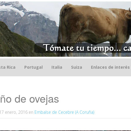
ta Rica
Portugal
Italia
Suiza
Enlaces de interés
ño de ovejas
17 enero, 2016
en
Embalse de Cecebre (A Coruña)