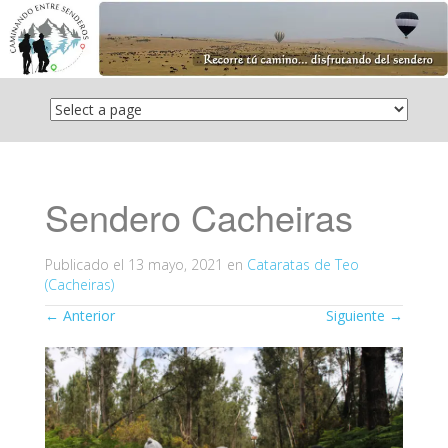
Saltar
el
contenido
Sendero Cacheiras
Publicado el
13 mayo, 2021
en
Cataratas de Teo
(Cacheiras)
←
Anterior
Siguiente
→