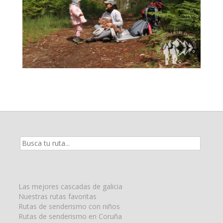
Resultados
de
la
búsqueda
para:
Las mejores cascadas de galicia
Nuestras rutas favoritas
Rutas de senderismo con niños
Rutas de senderismo en Coruña