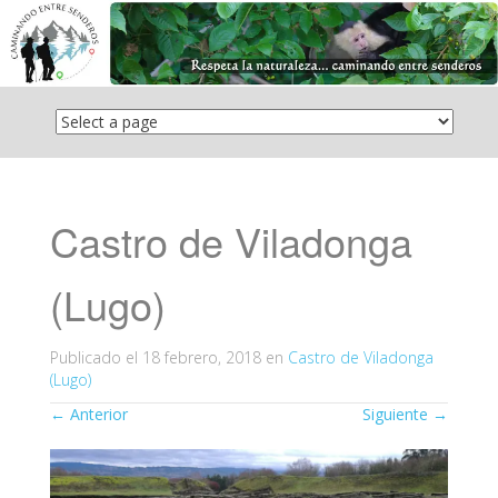
Saltar
el
contenido
Castro de Viladonga
(Lugo)
Publicado el
18 febrero, 2018
en
Castro de Viladonga
(Lugo)
←
Anterior
Siguiente
→