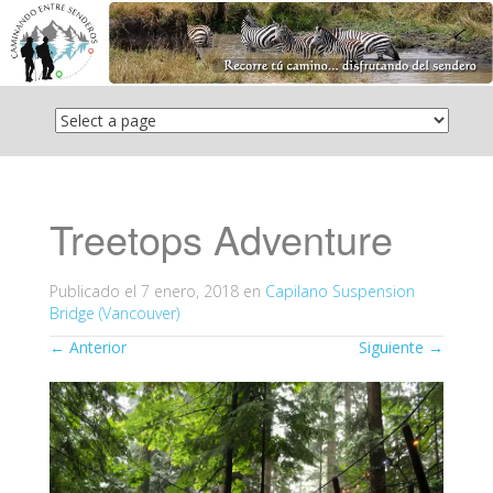
Saltar
el
contenido
Treetops Adventure
Publicado el
7 enero, 2018
en
Capilano Suspension
Bridge (Vancouver)
←
Anterior
Siguiente
→