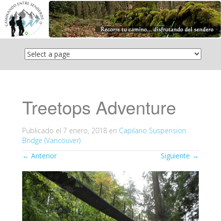
Saltar
el
contenido
Treetops Adventure
Publicado el
7 enero, 2018
en
Capilano Suspension
Bridge (Vancouver)
←
Anterior
Siguiente
→